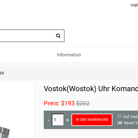
Logi
Information
059
Vostok(Wostok) Uhr Komand
Preis:
$193
$202
Auf mei
IN DEN WARENKORB
Neuer V