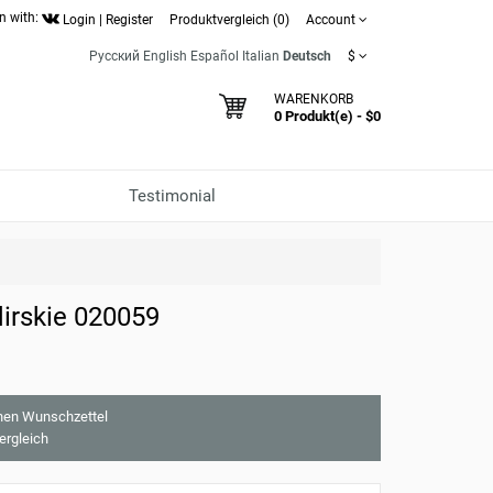
n with:
Login
|
Register
Produktvergleich (0)
Account
Русский
English
Español
Italian
Deutsch
$
WARENKORB
0 Produkt(e) - $0
Testimonial
irskie 020059
nen Wunschzettel
ergleich