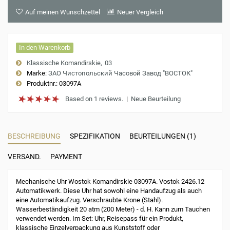
Auf meinen Wunschzettel
Neuer Vergleich
In den Warenkorb
Klassische Komandirskie
03
Marke:
ЗАО Чистопольский Часовой Завод "ВОСТОК"
Produktnr.:
03097A
Based on 1 reviews.
|
Neue Beurteilung
BESCHREIBUNG
SPEZIFIKATION
BEURTEILUNGEN (1)
VERSAND.
PAYMENT
Mechanische Uhr Wostok Komandirskie 03097A. Vostok 2426.12
Automatikwerk. Diese Uhr hat sowohl eine Handaufzug als auch
eine Automatikaufzug. Verschraubte Krone (Stahl).
Wasserbeständigkeit 20 atm (200 Meter) - d. H. Kann zum Tauchen
verwendet werden. Im Set: Uhr, Reisepass für ein Produkt,
klassische Einzelverpackung aus Kunststoff oder