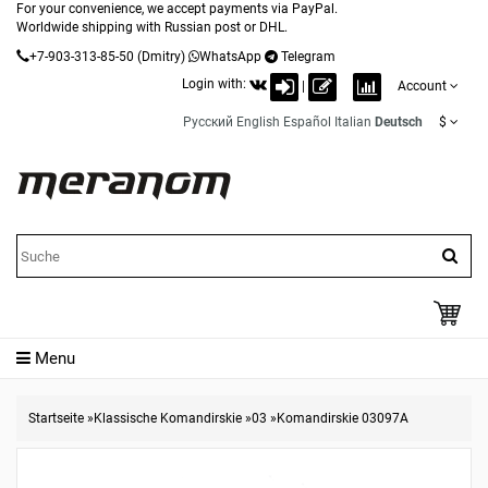
For your convenience, we accept payments via PayPal.
Worldwide shipping with Russian post or DHL.
+7-903-313-85-50
(Dmitry)
WhatsApp
Telegram
Login with:
|
Account
Русский
English
Español
Italian
Deutsch
$
Menu
Startseite
»
Klassische Komandirskie
»
03
»
Komandirskie 03097A