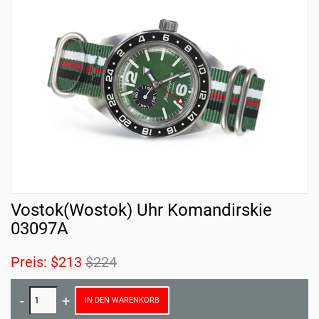
Vostok(Wostok) Uhr Komandirskie
03097A
Preis:
$213
$224
IN DEN WARENKORB