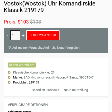
Vostok(Wostok) Uhr Komandirskie
Klassik 219179
Preis:
$103
$108
IN DEN WARENKORB
Auf meinen Wunschzettel
Neuer Vergleich
In den Warenkorb
Klassische Komandirskie
21
Marke:
ЗАО Чистопольский Часовой Завод "ВОСТОК"
Produktnr.:
219179
Based on 0 reviews.
|
Neue Beurteilung
VERFÜGBARE OPTIONEN
Add strap 18mm.: