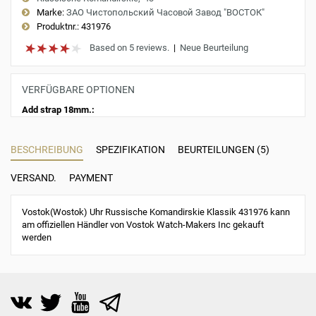
Marke:
ЗАО Чистопольский Часовой Завод "ВОСТОК"
Produktnr.:
431976
Based on 5 reviews.
|
Neue Beurteilung
VERFÜGBARE OPTIONEN
Add strap 18mm.:
BESCHREIBUNG
SPEZIFIKATION
BEURTEILUNGEN (5)
VERSAND.
PAYMENT
Vostok(Wostok) Uhr Russische Komandirskie Klassik 431976 kann
am offiziellen Händler von Vostok Watch-Makers Inc gekauft
werden