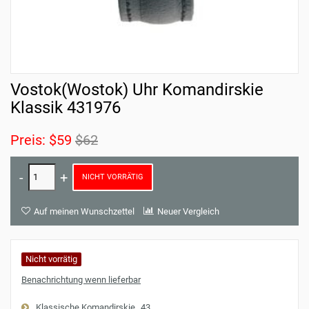
Vostok(Wostok) Uhr Komandirskie
Klassik 431976
Preis:
$59
$62
NICHT VORRÄTIG
Auf meinen Wunschzettel
Neuer Vergleich
Nicht vorrätig
Benachrichtung wenn lieferbar
Klassische Komandirskie
43