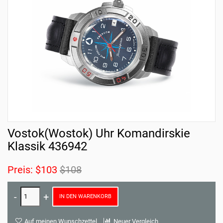
Vostok(Wostok) Uhr Komandirskie
Klassik 436942
Preis:
$103
$108
IN DEN WARENKORB
Auf meinen Wunschzettel
Neuer Vergleich