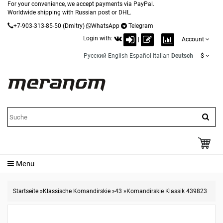
For your convenience, we accept payments via PayPal.
Worldwide shipping with Russian post or DHL.
+7-903-313-85-50
(Dmitry)
WhatsApp
Telegram
Login with:
|
Account
Русский
English
Español
Italian
Deutsch
$
Menu
Startseite
»
Klassische Komandirskie
»
43
»
Komandirskie Klassik 439823