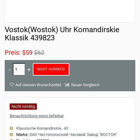
Vostok(Wostok) Uhr Komandirskie
Klassik 439823
Preis:
$59
$62
NICHT VORRÄTIG
Auf meinen Wunschzettel
Neuer Vergleich
Nicht vorrätig
Benachrichtung wenn lieferbar
Klassische Komandirskie
43
Marke:
ЗАО Чистопольский Часовой Завод "ВОСТОК"