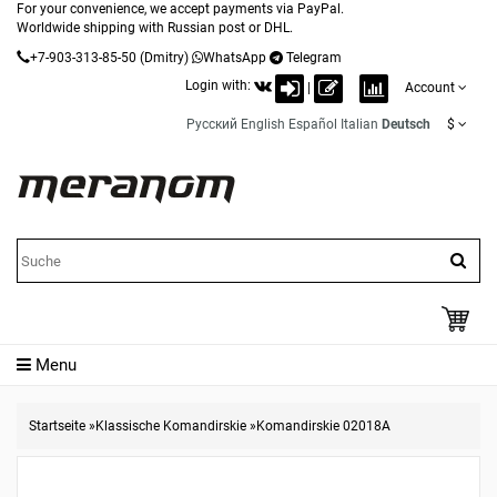
For your convenience, we accept payments via PayPal.
Worldwide shipping with Russian post or DHL.
+7-903-313-85-50
(Dmitry)
WhatsApp
Telegram
Login with:
|
Account
Русский
English
Español
Italian
Deutsch
$
Menu
Startseite
»
Klassische Komandirskie
»
Komandirskie 02018A