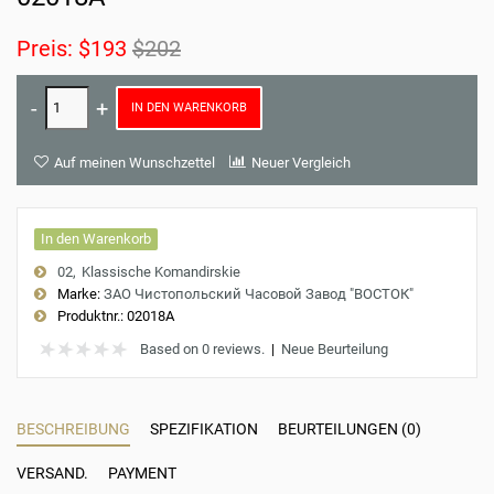
Preis:
$193
$202
IN DEN WARENKORB
Auf meinen Wunschzettel
Neuer Vergleich
In den Warenkorb
02
Klassische Komandirskie
Marke:
ЗАО Чистопольский Часовой Завод "ВОСТОК"
Produktnr.:
02018A
Based on 0 reviews.
|
Neue Beurteilung
BESCHREIBUNG
SPEZIFIKATION
BEURTEILUNGEN (0)
VERSAND.
PAYMENT