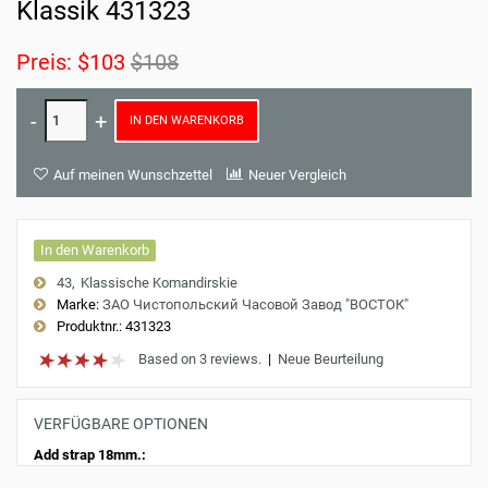
Klassik 431323
Preis:
$103
$108
IN DEN WARENKORB
Auf meinen Wunschzettel
Neuer Vergleich
In den Warenkorb
43
Klassische Komandirskie
Marke:
ЗАО Чистопольский Часовой Завод "ВОСТОК"
Produktnr.:
431323
Based on 3 reviews.
|
Neue Beurteilung
VERFÜGBARE OPTIONEN
Add strap 18mm.: