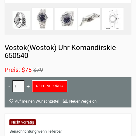
Vostok(Wostok) Uhr Komandirskie
650540
Preis:
$75
$79
NICHT VORRÄTIG
Auf meinen Wunschzettel
Neuer Vergleich
Nicht vorrätig
Benachrichtung wenn lieferbar