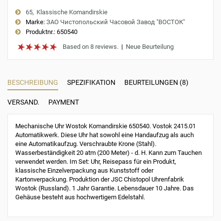
65
Klassische Komandirskie
Marke:
ЗАО Чистопольский Часовой Завод "ВОСТОК"
Produktnr.:
650540
Based on 8 reviews.
|
Neue Beurteilung
BESCHREIBUNG
SPEZIFIKATION
BEURTEILUNGEN (8)
VERSAND.
PAYMENT
Mechanische Uhr Wostok Komandirskie 650540. Vostok 2415.01
Automatikwerk. Diese Uhr hat sowohl eine Handaufzug als auch
eine Automatikaufzug. Verschraubte Krone (Stahl).
Wasserbeständigkeit 20 atm (200 Meter) - d. H. Kann zum Tauchen
verwendet werden. Im Set: Uhr, Reisepass für ein Produkt,
klassische Einzelverpackung aus Kunststoff oder
Kartonverpackung. Produktion der JSC Chistopol Uhrenfabrik
Wostok (Russland). 1 Jahr Garantie. Lebensdauer 10 Jahre. Das
Gehäuse besteht aus hochwertigem Edelstahl.