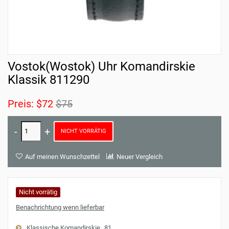
Vostok(Wostok) Uhr Komandirskie
Klassik 811290
Preis:
$72
$75
NICHT VORRÄTIG
Auf meinen Wunschzettel
Neuer Vergleich
Nicht vorrätig
Benachrichtung wenn lieferbar
Klassische Komandirskie
81