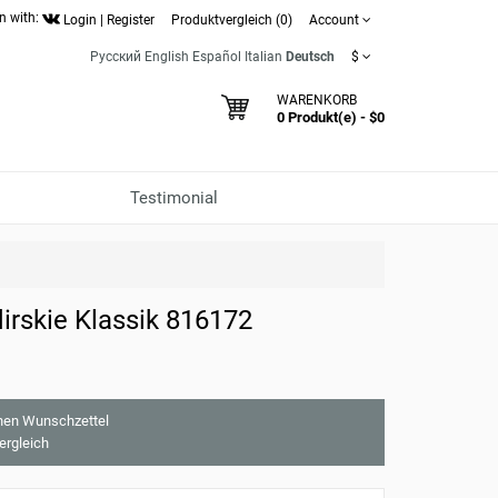
n with:
Login
|
Register
Produktvergleich (0)
Account
Русский
English
Español
Italian
Deutsch
$
WARENKORB
0 Produkt(e) - $0
Testimonial
rskie Klassik 816172
nen Wunschzettel
ergleich