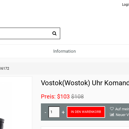
Logi
Information
816172
Vostok(Wostok) Uhr Komandi
Preis:
$103
$108
Auf mei
IN DEN WARENKORB
Neuer V