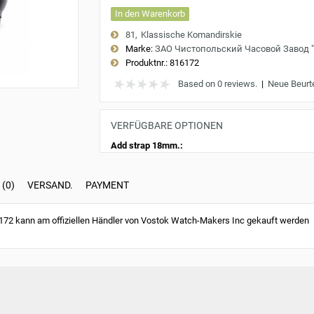
In den Warenkorb
81
Klassische Komandirskie
Marke:
ЗАО Чистопольский Часовой Завод 
Produktnr.:
816172
Based on 0 reviews.
|
Neue Beurt
VERFÜGBARE OPTIONEN
Add strap 18mm.:
(0)
VERSAND.
PAYMENT
72 kann am offiziellen Händler von Vostok Watch-Makers Inc gekauft werden