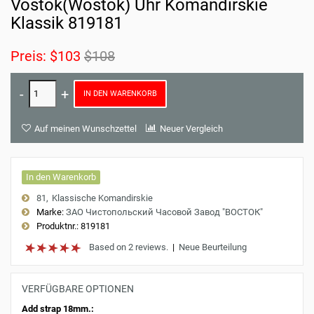
Vostok(Wostok) Uhr Komandirskie
Klassik 819181
Preis:
$103
$108
IN DEN WARENKORB
Auf meinen Wunschzettel
Neuer Vergleich
In den Warenkorb
81
Klassische Komandirskie
Marke:
ЗАО Чистопольский Часовой Завод "ВОСТОК"
Produktnr.:
819181
Based on 2 reviews.
|
Neue Beurteilung
VERFÜGBARE OPTIONEN
Add strap 18mm.: