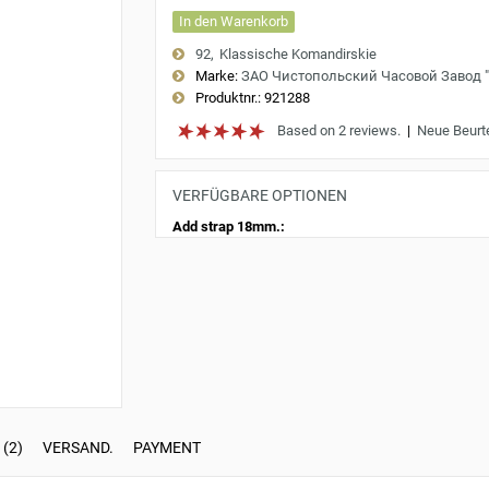
In den Warenkorb
92
Klassische Komandirskie
Marke:
ЗАО Чистопольский Часовой Завод 
Produktnr.:
921288
Based on 2 reviews.
|
Neue Beurt
VERFÜGBARE OPTIONEN
Add strap 18mm.:
(2)
VERSAND.
PAYMENT