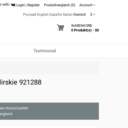
n with:
Login
|
Register
Produktvergleich (0)
Account
Русский
English
Español
Italian
Deutsch
$
WARENKORB
0 Produkt(e) - $0
Testimonial
irskie 921288
nen Wunschzettel
ergleich