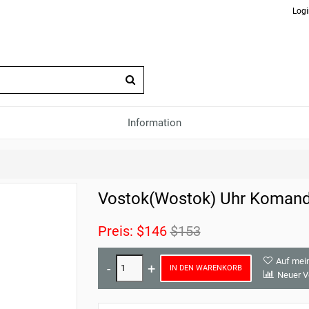
Logi
Information
Vostok(Wostok) Uhr Komand
Preis:
$146
$153
Auf mei
IN DEN WARENKORB
Neuer V