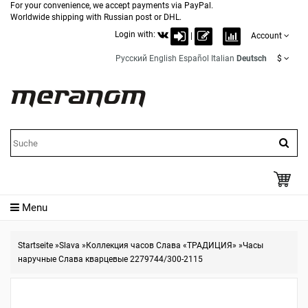
For your convenience, we accept payments via PayPal.
Worldwide shipping with Russian post or DHL.
Login with:
|
Account
Русский
English
Español
Italian
Deutsch
$
Menu
Startseite
»
Slava
»
Коллекция часов Слава «ТРАДИЦИЯ»
»
Часы
наручные Слава кварцевые 2279744/300-2115