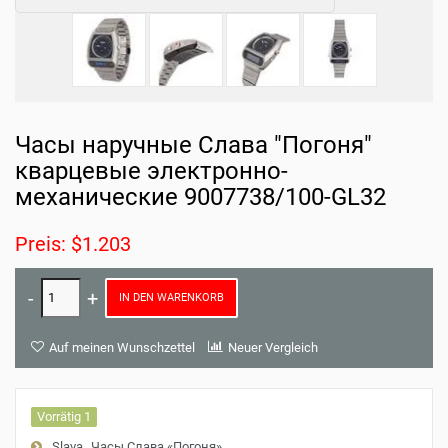
Часы наручные Слава "Погоня"
кварцевые электронно-
механические 9007738/100-GL32
Preis: $1.203
IN DEN WARENKORB
Auf meinen Wunschzettel
Neuer Vergleich
Vorrätig 1
Slava
Часы Слава «Погоня»