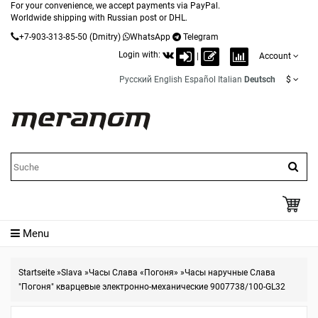
For your convenience, we accept payments via PayPal.
Worldwide shipping with Russian post or DHL.
+7-903-313-85-50
(Dmitry)
WhatsApp
Telegram
Login with:
|
Account
Русский
English
Español
Italian
Deutsch
$
Menu
Startseite
»
Slava
»
Часы Слава «Погоня»
»
Часы наручные Слава
"Погоня" кварцевые электронно-механические 9007738/100-GL32