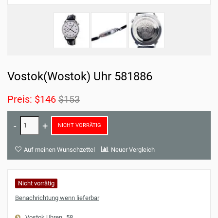
Vostok(Wostok) Uhr 581886
Preis:
$146
$153
NICHT VORRÄTIG
Auf meinen Wunschzettel
Neuer Vergleich
Nicht vorrätig
Benachrichtung wenn lieferbar
Vostok Uhren
58