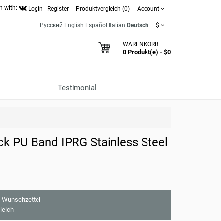
n with:
Login
|
Register
Produktvergleich (0)
Account
Русский
English
Español
Italian
Deutsch
$
WARENKORB
0 Produkt(e) - $0
Testimonial
k PU Band IPRG Stainless Steel
 Wunschzettel
leich