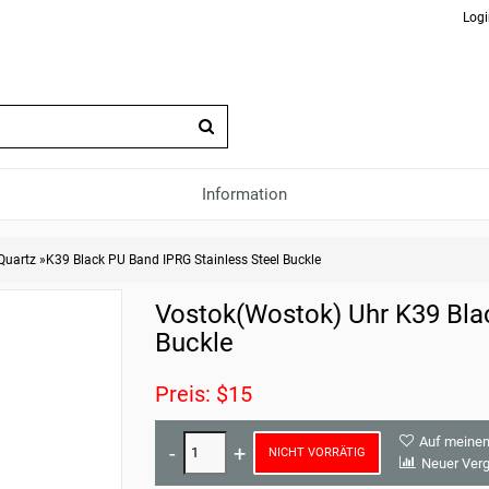
Logi
Information
Quartz
»
K39 Black PU Band IPRG Stainless Steel Buckle
Vostok(Wostok) Uhr K39 Blac
Buckle
Preis: $15
Auf meinen
NICHT VORRÄTIG
Neuer Verg