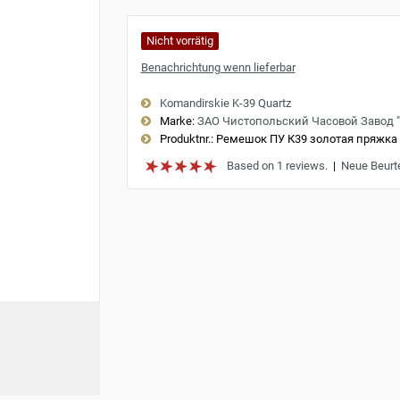
Nicht vorrätig
Benachrichtung wenn lieferbar
Komandirskie K-39 Quartz
Marke:
ЗАО Чистопольский Часовой Завод 
Produktnr.:
Ремешок ПУ К39 золотая пряжка
Based on 1 reviews.
|
Neue Beurt