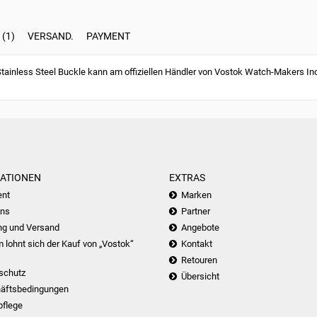
(1)
VERSAND.
PAYMENT
ainless Steel Buckle kann am offiziellen Händler von Vostok Watch-Makers In
ATIONEN
EXTRAS
nt
Marken
uns
Partner
ng und Versand
Angebote
lohnt sich der Kauf von „Vostok“
Kontakt
Retouren
schutz
Übersicht
äftsbedingungen
pflege