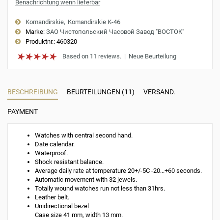
Benachrichtung wenn lieferbar
Komandirskie
Komandirskie K-46
Marke:
ЗАО Чистопольский Часовой Завод "ВОСТОК"
Produktnr.:
460320
Based on 11 reviews.
|
Neue Beurteilung
BESCHREIBUNG
BEURTEILUNGEN (11)
VERSAND.
PAYMENT
Watches with central second hand.
Date calendar.
Waterproof.
Shock resistant balance.
Average daily rate at temperature 20+/-5C -20...+60 seconds.
Automatic movement with 32 jewels.
Totally wound watches run not less than 31hrs.
Leather belt.
Unidirectional bezel
Case size 41 mm, width 13 mm.