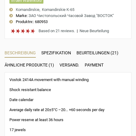
In den Warenkorb
Komandirskie
Komandirskie K-65
Marke:
ЗАО Чистопольский Часовой Завод "ВОСТОК"
Produktnr.:
680953
Based on 21 reviews.
|
Neue Beurteilung
BESCHREIBUNG
SPEZIFIKATION
BEURTEILUNGEN (21)
ÄHNLICHE PRODUKTE (1)
VERSAND.
PAYMENT
Vostok 2414A movement with manual winding
Shock resistant balance
Date calendar
Average daily rate at 20±5°C –20... +60 seconds per day
Power reserve at least 36 hours
17 jewels