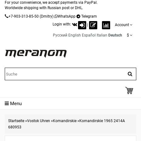
For your convenience, we accept payments via PayPal.
Worldwide shipping with Russian post or DHL.
+7-903-313-85-50
(Dmitry)
WhatsApp
Telegram
Login with:
|
Account
Русский
English
Español
Italian
Deutsch
$
Menu
Startseite
»
Vostok Uhren
»
Komandirskie
»
Komandirskie 1965 2414A
680953