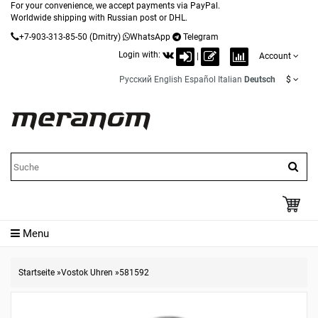
For your convenience, we accept payments via PayPal.
Worldwide shipping with Russian post or DHL.
+7-903-313-85-50
(Dmitry)
WhatsApp
Telegram
Login with:
|
Account
Русский
English
Español
Italian
Deutsch
$
Menu
Startseite
»
Vostok Uhren
»
581592