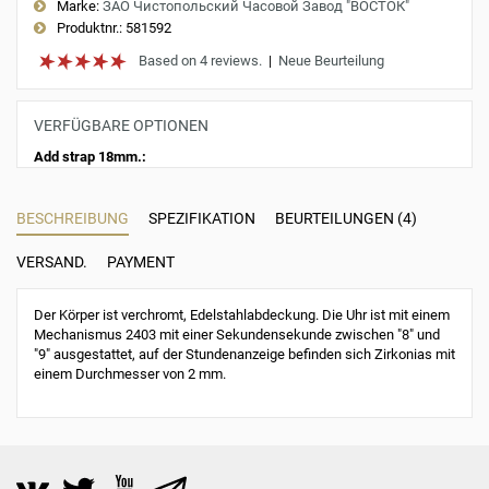
Marke:
ЗАО Чистопольский Часовой Завод "ВОСТОК"
Produktnr.:
581592
Based on 4 reviews.
|
Neue Beurteilung
VERFÜGBARE OPTIONEN
Add strap 18mm.:
BESCHREIBUNG
SPEZIFIKATION
BEURTEILUNGEN (4)
VERSAND.
PAYMENT
Der Körper ist verchromt, Edelstahlabdeckung. Die Uhr ist mit einem
Mechanismus 2403 mit einer Sekundensekunde zwischen "8" und
"9" ausgestattet, auf der Stundenanzeige befinden sich Zirkonias mit
einem Durchmesser von 2 mm.