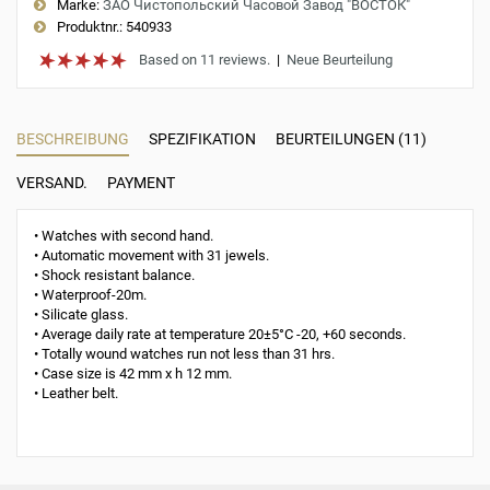
Marke:
ЗАО Чистопольский Часовой Завод "ВОСТОК"
Produktnr.:
540933
Based on 11 reviews.
|
Neue Beurteilung
BESCHREIBUNG
SPEZIFIKATION
BEURTEILUNGEN (11)
VERSAND.
PAYMENT
• Watches with second hand.
• Automatic movement with 31 jewels.
• Shock resistant balance.
• Waterproof-20m.
• Silicate glass.
• Average daily rate at temperature 20±5°С -20, +60 seconds.
• Totally wound watches run not less than 31 hrs.
• Case size is 42 mm x h 12 mm.
• Leather belt.