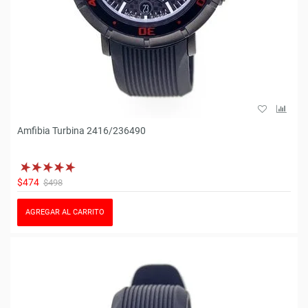
Amfibia Turbina 2416/236490
$474
$498
AGREGAR AL CARRITO