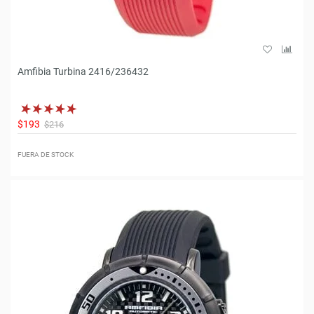
Amfibia Turbina 2416/236432
$193
$216
FUERA DE STOCK