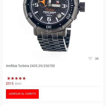
Amfibia Turbina 2435.29/236700
$515
$541
AGREGAR AL CARRITO