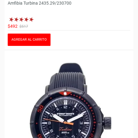
Amfibia Turbina 2435.29/230700
$492
$517
AGREGAR AL CARRITO