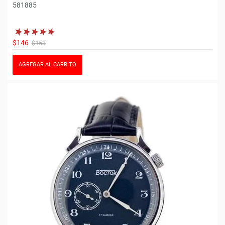
581885
$146
$153
AGREGAR AL CARRITO