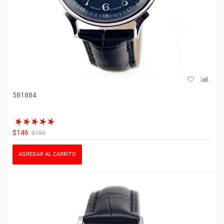
581884
$146
$153
AGREGAR AL CARRITO