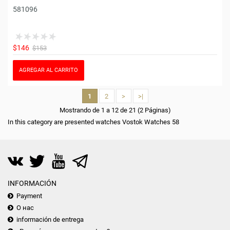
581096
$146
$153
AGREGAR AL CARRITO
1
2
>
>|
Mostrando de 1 a 12 de 21 (2 Páginas)
In this category are presented watches Vostok Watches 58
INFORMACIÓN
Payment
О нас
información de entrega