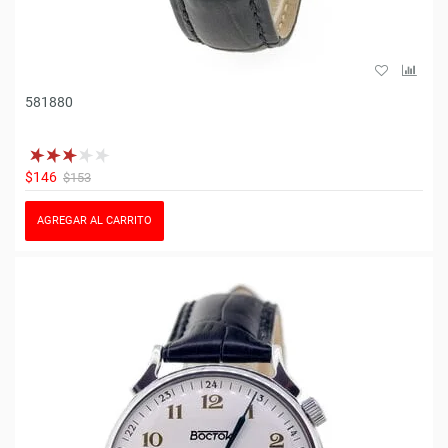
581880
$146
$153
AGREGAR AL CARRITO