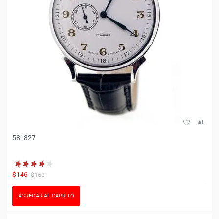
581827
$146
$153
AGREGAR AL CARRITO