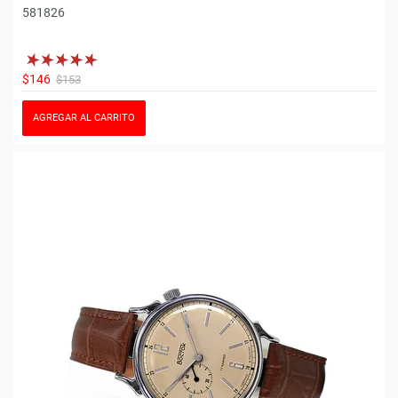
581826
$146
$153
AGREGAR AL CARRITO