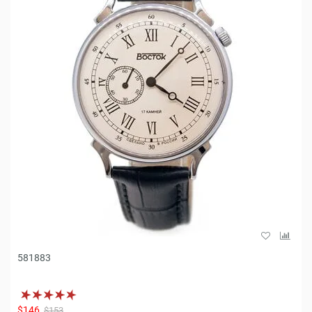
581883
$146
$153