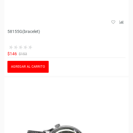
58155G(bracelet)
$146
$153
AGREGAR AL CARRITO