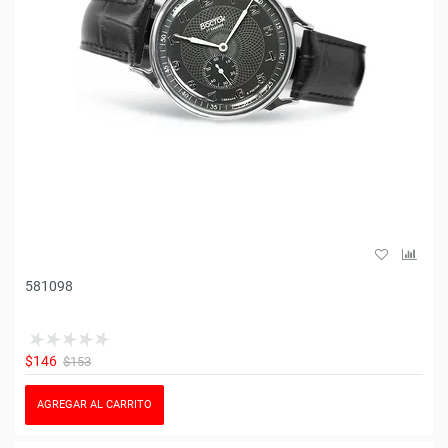
581098
$146
$153
AGREGAR AL CARRITO