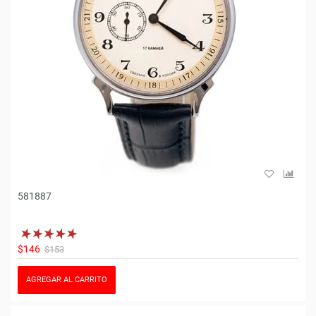
581887
$146
$153
AGREGAR AL CARRITO