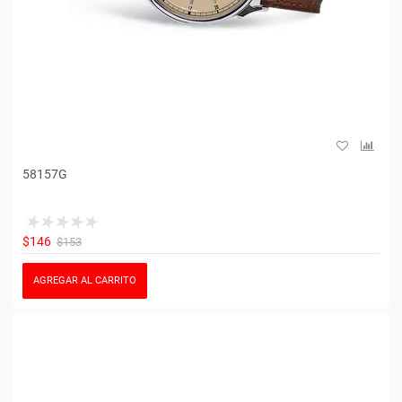
58157G
$146
$153
AGREGAR AL CARRITO