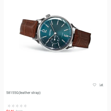
58155G(leather strap)