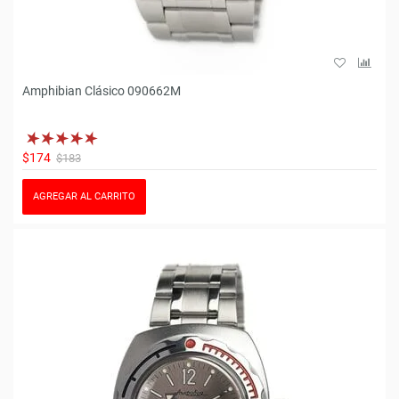
Amphibian Clásico 090662M
$174
$183
AGREGAR AL CARRITO