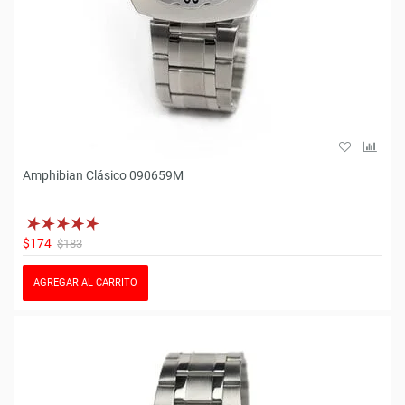
Amphibian Clásico 090659M
$174
$183
AGREGAR AL CARRITO