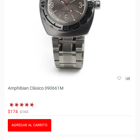
Amphibian Clásico 090661M
$174
$183
AGREGAR AL CARRITO