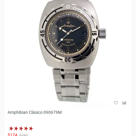
Amphibian Clásico 090679M
$174
$183