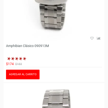
Amphibian Clásico 090913M
$174
$183
AGREGAR AL CARRITO