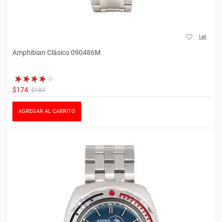
Amphibian Clásico 090486M
$174
$183
AGREGAR AL CARRITO