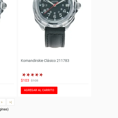
Komandirskie Clásico 211783
$103
$108
AGREGAR AL CARRITO
>
>|
ginas)