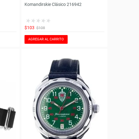
Komandirskie Clásico 216942
$103
$108
AGREGAR AL CARRITO