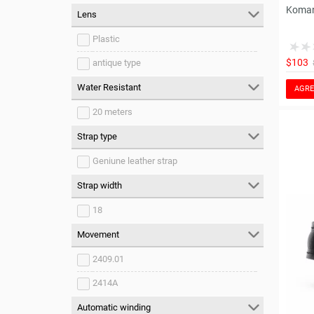
Koman
Lens
Plastic
$103
antique type
Water Resistant
AGRE
20 meters
Strap type
Geniune leather strap
Strap width
18
Movement
2409.01
2414A
Automatic winding