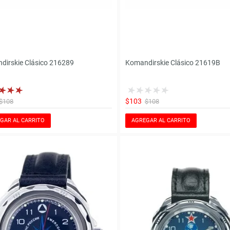
dirskie Clásico 216289
Komandirskie Clásico 21619B
$103
$108
$108
GAR AL CARRITO
AGREGAR AL CARRITO