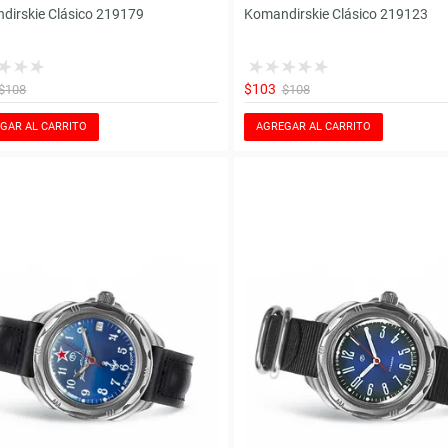
dirskie Clásico 219179
Komandirskie Clásico 219123
$103
$108
$108
GAR AL CARRITO
AGREGAR AL CARRITO