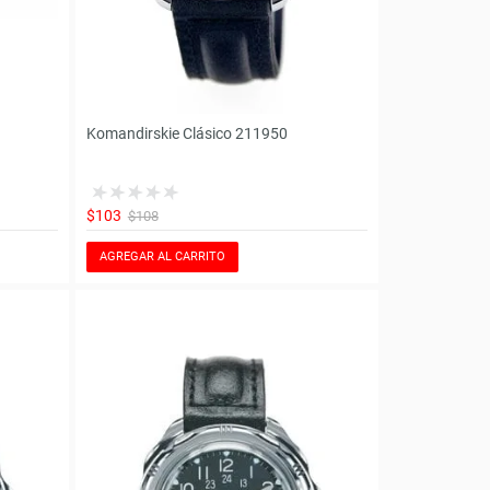
Komandirskie Clásico 211950
$103
$108
AGREGAR AL CARRITO