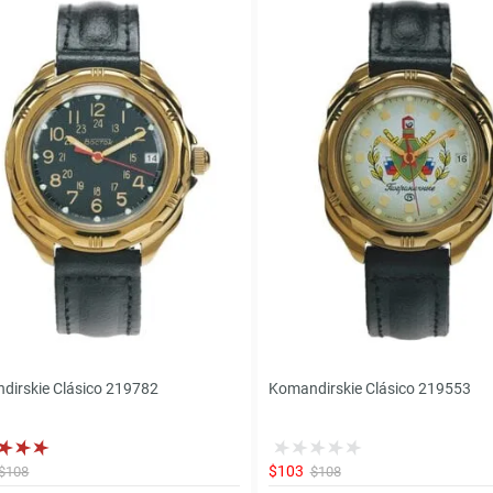
dirskie Clásico 219782
Komandirskie Clásico 219553
$103
$108
$108