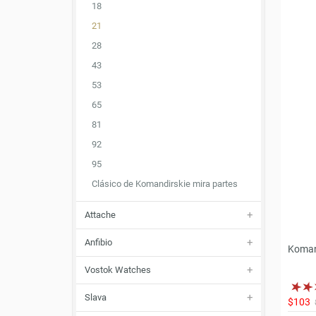
18
21
28
43
53
65
81
92
95
Clásico de Komandirskie mira partes
Attache
Anfibio
Koman
Vostok Watches
Slava
$103