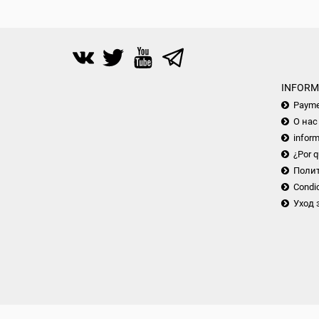
INFORM
Payme
О нас
inform
¿Por q
Поли
Condic
Уход 