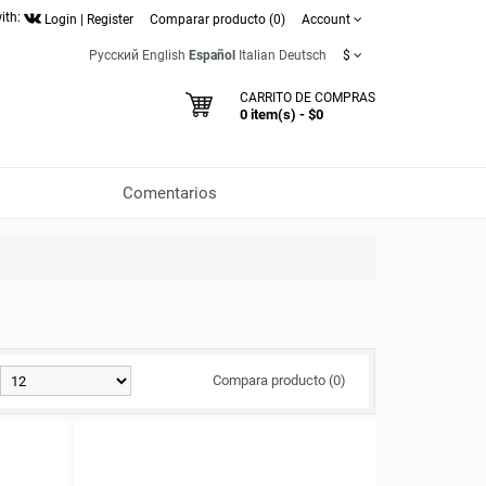
ith:
Login
|
Register
Comparar producto (0)
Account
Русский
English
Español
Italian
Deutsch
$
CARRITO DE COMPRAS
0 item(s) - $0
Comentarios
Compara producto (0)