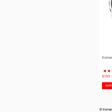
Koman
$103
AGRE
El Koman