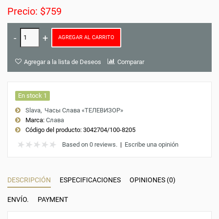
Precio: $759
AGREGAR AL CARRITO
Agregar a la lista de Deseos
Comparar
En stock 1
Slava
Часы Слава «ТЕЛЕВИЗОР»
Marca:
Слава
Código del producto:
3042704/100-8205
Based on 0 reviews.
|
Escribe una opinión
DESCRIPCIÓN
ESPECIFICACIONES
OPINIONES (0)
ENVÍO.
PAYMENT