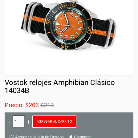
Vostok relojes Amphibian Clásico
14034B
Precio:
$203
$213
AGREGAR AL CARRITO
Agregar a la lista de Deseos
Comparar