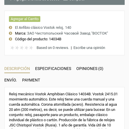
Agregar al Carrito
El Anfibio clásico Vostok reloj
140
Marca:
ЗАО Чистопольский Часовой Завод "ВОСТОК"
Código del producto:
14034B
Based on 0 reviews.
|
Escribe una opinión
DESCRIPCIÓN
ESPECIFICACIONES
OPINIONES (0)
ENVÍO.
PAYMENT
Reloj mecánico Vostok Amphibian Clásico 14034B. Vostok 2415.01
movimiento automático. Este reloj tiene una cuerda manual y una
cuerda automática. Corona atornillada (acero). Resistencia al agua
20 atm (200 metros), es decir, se puede utilizar para bucear. En un
conjunto: reloj, pasaporte para un producto, embalaje clásico
individual de plástico o cartón. Producción de la fábrica de relojes
JSC Chistopol Vostok (Rusia). 1 año de garantía. Vida útil de 10