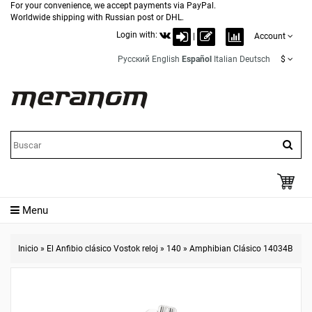
For your convenience, we accept payments via PayPal.
Worldwide shipping with Russian post or DHL.
Login with:
|
Account
Русский
English
Español
Italian
Deutsch
$
Menu
Inicio
»
El Anfibio clásico Vostok reloj
»
140
»
Amphibian Clásico 14034B