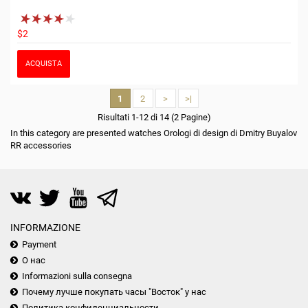
$2
ACQUISTA
1
2
>
>|
Risultati 1-12 di 14 (2 Pagine)
In this category are presented watches Orologi di design di Dmitry Buyalov
RR accessories
INFORMAZIONE
Payment
О нас
Informazioni sulla consegna
Почему лучше покупать часы "Восток" у нас
Политика конфиденциальности