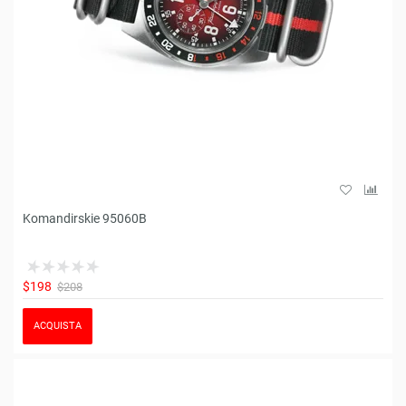
Komandirskie 95060B
$198
$208
ACQUISTA