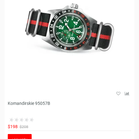
Komandirskie 95057B
$198
$208