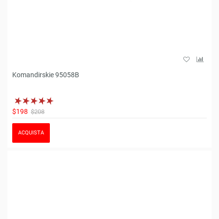
Komandirskie 95058B
$198
$208
ACQUISTA