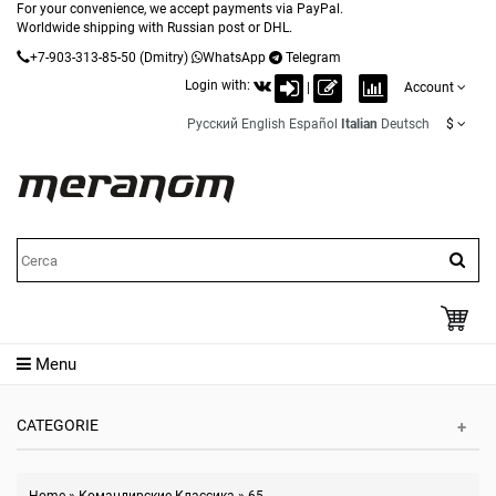
For your convenience, we accept payments via PayPal.
Worldwide shipping with Russian post or DHL.
+7-903-313-85-50
(Dmitry)
WhatsApp
Telegram
Login with:
|
Account
Русский
English
Español
Italian
Deutsch
$
Menu
CATEGORIE