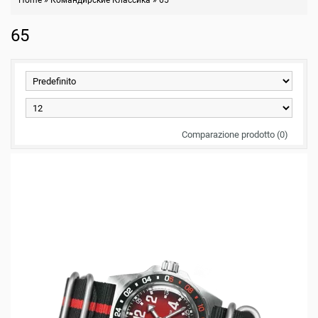
Home
»
Командирские Классика
»
65
65
Comparazione prodotto (0)