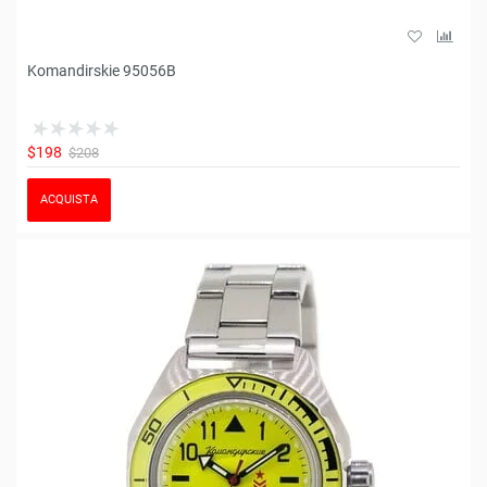
Komandirskie 95056B
$198
$208
ACQUISTA