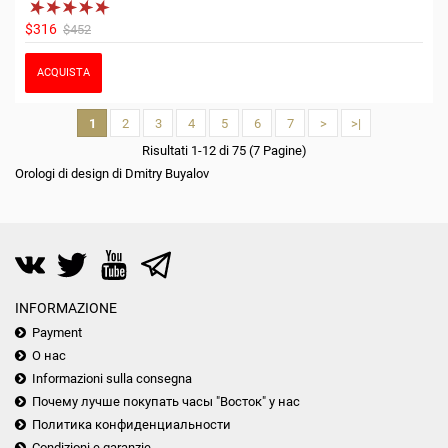
$316
$452
ACQUISTA
1
2
3
4
5
6
7
>
>|
Risultati 1-12 di 75 (7 Pagine)
Orologi di design di Dmitry Buyalov
INFORMAZIONE
Payment
О нас
Informazioni sulla consegna
Почему лучше покупать часы "Восток" у нас
Политика конфиденциальности
Condizioni e garanzie