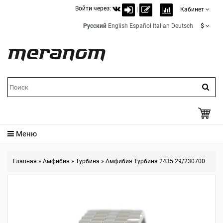
Войти через:
|
Кабинет
Русский
English
Español
Italian
Deutsch
$
Меню
Главная
»
Амфибия
»
Турбина
»
Амфибия Турбина 2435.29/230700