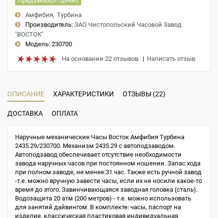
Предзаказ(3-7дней)
Амфибия
Турбина
Производитель:
ЗАО Чистопольский Часовой Завод
"ВОСТОК"
Модель:
230700
На основании 22 отзывов.
|
Написать отзыв
ОПИСАНИЕ
ХАРАКТЕРИСТИКИ
ОТЗЫВЫ (22)
ДОСТАВКА
ОПЛАТА
Наручные механические Часы Восток Амфибия Турбина
2435.29/230700. Механизм 2435.29 с автоподзаводом.
Автоподзавод обеспечивает отсутствие необходимости
завода наручных часов при постоянном ношении. Запас хода
при полном заводе, не менее:31 час. Также есть ручной завод
-т.е. можно вручную завести часы, если их не носили какое-то
время до этого. Завинчивающаяся заводная головка (сталь).
Водозащита 20 атм (200 метров) - т.е. можно использовать
для занятий дайвингом. В комплекте: часы, паспорт на
изделие, классическая пластиковая индивидуальная