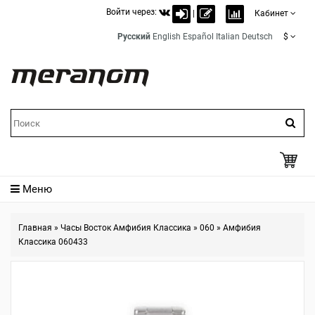
Войти через:
|
Кабинет
Русский
English
Español
Italian
Deutsch
$
Меню
Главная
»
Часы Восток Амфибия Классика
»
060
»
Амфибия
Классика 060433