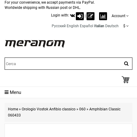
For your convenience, we accept payments via PayPal.
Worldwide shipping with Russian post or DHL.
Login with:
|
Account
Русский
English
Español
Italian
Deutsch
$
Menu
Home
»
Orologio Vostok Anfibio classico
»
060
»
Amphibian Classic
060433