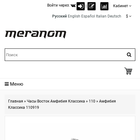
Войти через:
|
Кабинет
Русский
English
Español
Italian
Deutsch
$
Меню
Главная
»
Часы Восток Амфибия Классика
»
110
»
Амфибия
Классика 110919