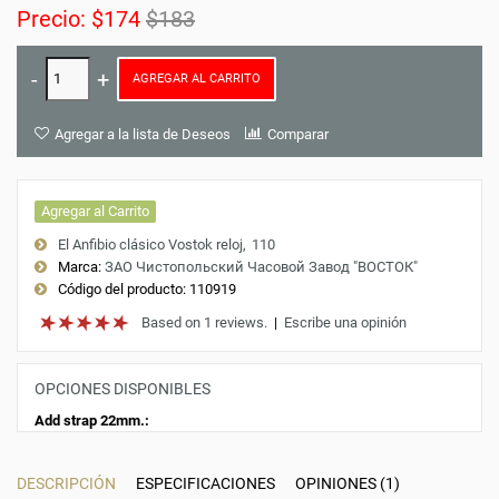
Precio:
$174
$183
AGREGAR AL CARRITO
Agregar a la lista de Deseos
Comparar
Agregar al Carrito
El Anfibio clásico Vostok reloj
110
Marca:
ЗАО Чистопольский Часовой Завод "ВОСТОК"
Código del producto:
110919
Based on 1 reviews.
|
Escribe una opinión
OPCIONES DISPONIBLES
Add strap 22mm.:
DESCRIPCIÓN
ESPECIFICACIONES
OPINIONES (1)