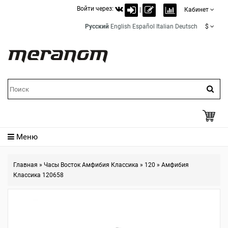
Войти через:
|
Кабинет
Русский
English
Español
Italian
Deutsch
$
Меню
Главная
»
Часы Восток Амфибия Классика
»
120
»
Амфибия
Классика 120658