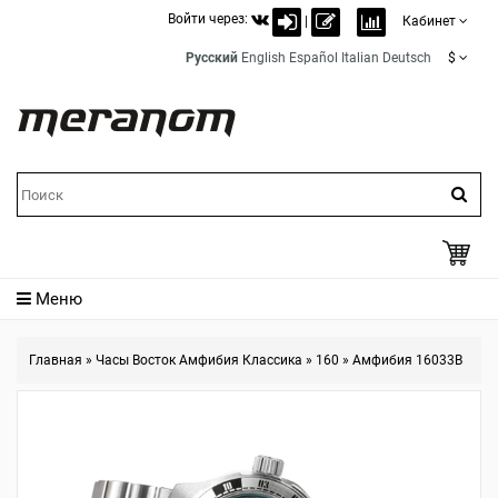
Войти через:
|
Кабинет
Русский
English
Español
Italian
Deutsch
$
Меню
Главная
»
Часы Восток Амфибия Классика
»
160
»
Амфибия 16033B