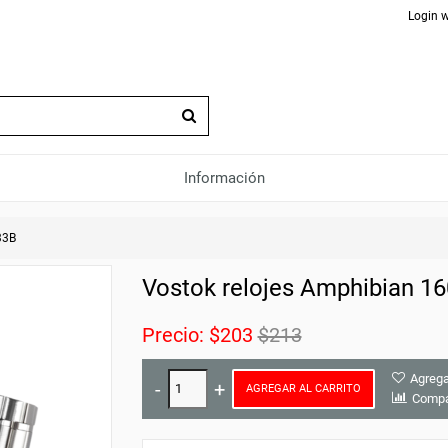
Login w
Información
33B
Vostok relojes Amphibian 1
Precio:
$203
$213
Agrega
AGREGAR AL CARRITO
Compa