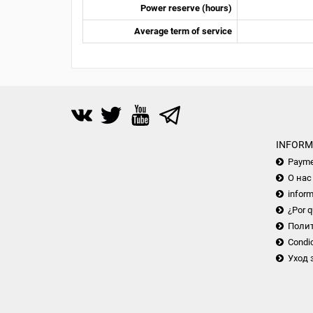
Power reserve (hours)
Average term of service
INFORM
Payme
О нас
inform
¿Por q
Поли
Condic
Уход 