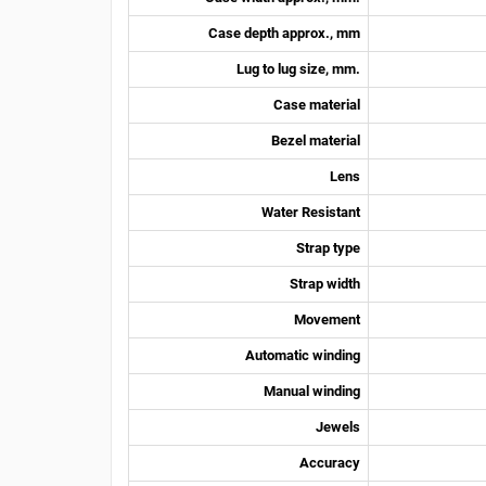
Case depth approx., mm
Lug to lug size, mm.
Case material
Bezel material
Lens
Water Resistant
Strap type
Strap width
Movement
Automatic winding
Manual winding
Jewels
Accuracy