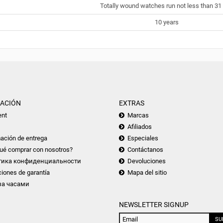
Totally wound watches run not less than 31 
10 years
ACIÓN
EXTRAS
nt
Marcas
Afiliados
ación de entrega
Especiales
ué comprar con nosotros?
Contáctanos
тика конфиденциальности
Devoluciones
iones de garantía
Mapa del sitio
за часами
NEWSLETTER SIGNUP
SU