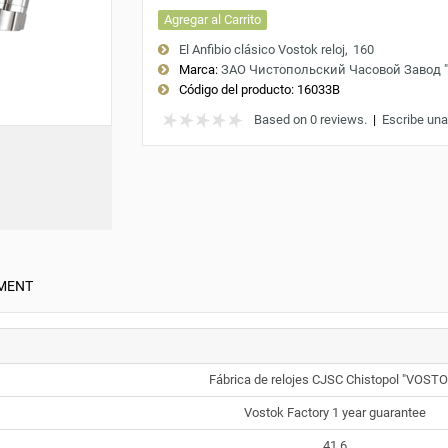
Agregar al Carrito
El Anfibio clásico Vostok reloj
160
Marca:
ЗАО Чистопольский Часовой Завод 
Código del producto:
16033B
Based on 0 reviews.
|
Escribe una
MENT
Fábrica de relojes CJSC Chistopol "VOST
Vostok Factory 1 year guarantee
41.6