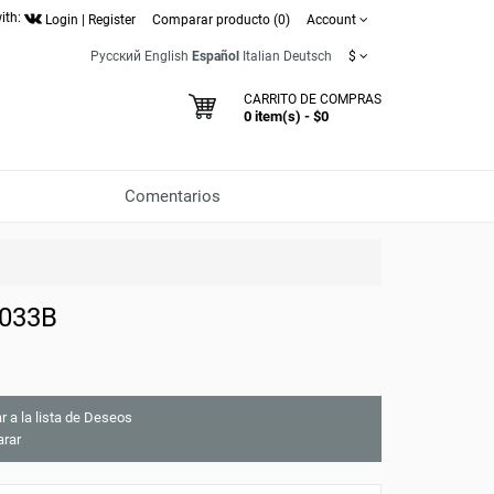
ith:
Login
|
Register
Comparar producto (0)
Account
Русский
English
Español
Italian
Deutsch
$
CARRITO DE COMPRAS
0 item(s) - $0
Comentarios
6033B
r a la lista de Deseos
rar