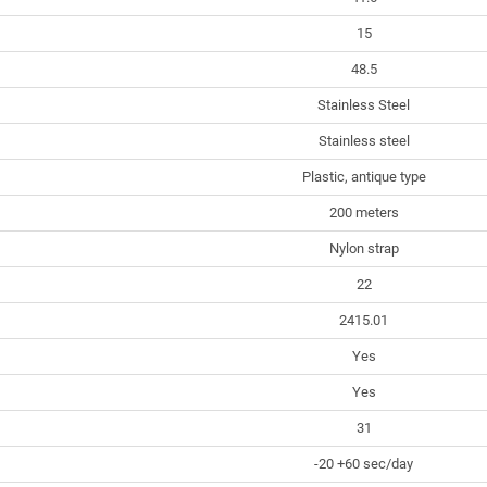
15
48.5
Stainless Steel
Stainless steel
Plastic, antique type
200 meters
Nylon strap
22
2415.01
Yes
Yes
31
-20 +60 sec/day