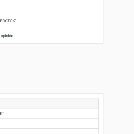
"ВОСТОК"
 opinión
OK"