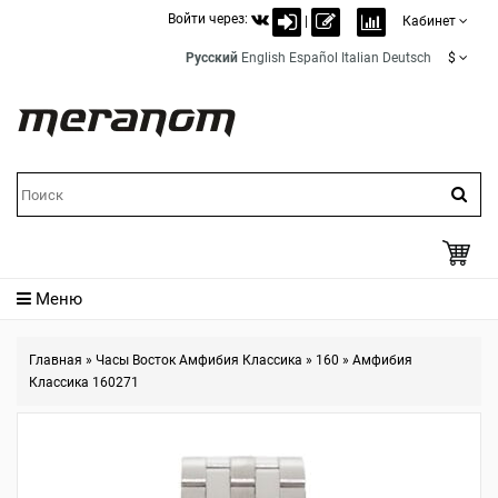
Войти через:
|
Кабинет
Русский
English
Español
Italian
Deutsch
$
Меню
Главная
»
Часы Восток Амфибия Классика
»
160
»
Амфибия
Классика 160271