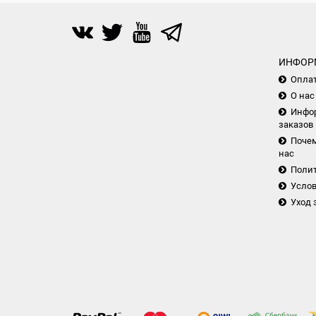
ИНФОР
Опла
О нас
Инфор
заказов
Почем
нас
Поли
Услов
Уход 