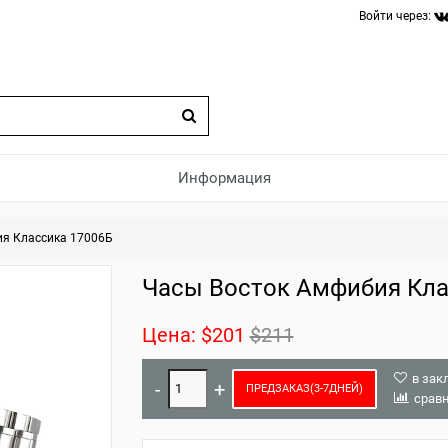
Войти через:
Информация
я Классика 17006Б
Часы Восток Амфибия Кла
Цена:
$201
$211
в зак
ПРЕДЗАКАЗ(3-7ДНЕЙ)
срав