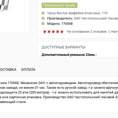
Предзаказ(3-7дней)
Часы Восток Амфибия Классика
170
Производитель:
ЗАО Чистопольский Часов
Модель:
17006B
На основании 2 отзывов.
|
Нап
ДОСТУПНЫЕ ВАРИАНТЫ
Дополнительный ремешок 22мм.:
ОСТАВКА
ОПЛАТА
ка 17006Б. Механизм 2431 с автоподзаводом. Автоподзавод обеспечив
м заводе, не менее:31 час. Также есть ручной завод -т.е. можно вручну
одозащита 20 атм (200 метров) - т.е. можно использовать для занятий д
или картонная упаковка. Производство ОАО Чистопольский Часовой Зав
жавеющий стали.