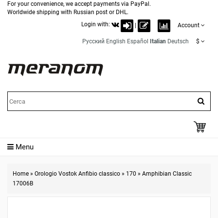
For your convenience, we accept payments via PayPal.
Worldwide shipping with Russian post or DHL.
Login with:
|
Account
Русский
English
Español
Italian
Deutsch
$
Menu
Home
»
Orologio Vostok Anfibio classico
»
170
»
Amphibian Classic
17006B