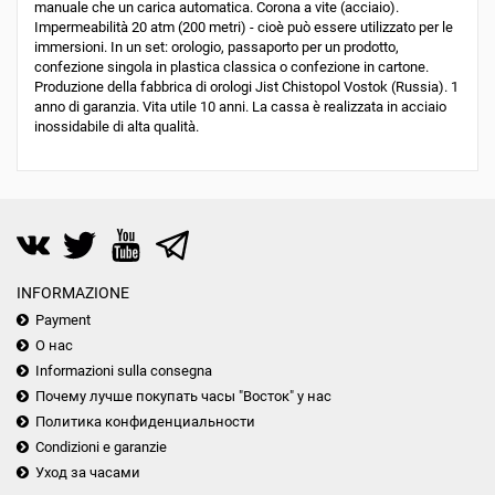
manuale che un carica automatica. Corona a vite (acciaio).
Impermeabilità 20 atm (200 metri) - cioè può essere utilizzato per le
immersioni. In un set: orologio, passaporto per un prodotto,
confezione singola in plastica classica o confezione in cartone.
Produzione della fabbrica di orologi Jist Chistopol Vostok (Russia). 1
anno di garanzia. Vita utile 10 anni. La cassa è realizzata in acciaio
inossidabile di alta qualità.
INFORMAZIONE
Payment
О нас
Informazioni sulla consegna
Почему лучше покупать часы "Восток" у нас
Политика конфиденциальности
Condizioni e garanzie
Уход за часами