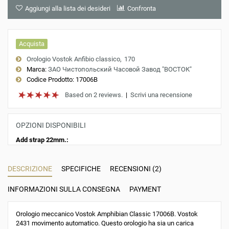
Aggiungi alla lista dei desideri
Confronta
Acquista
Orologio Vostok Anfibio classico
170
Marca:
ЗАО Чистопольский Часовой Завод "ВОСТОК"
Codice Prodotto:
17006B
Based on 2 reviews.
|
Scrivi una recensione
OPZIONI DISPONIBILI
Add strap 22mm.:
DESCRIZIONE
SPECIFICHE
RECENSIONI (2)
INFORMAZIONI SULLA CONSEGNA
PAYMENT
Orologio meccanico Vostok Amphibian Classic 17006B. Vostok
2431 movimento automatico. Questo orologio ha sia un carica