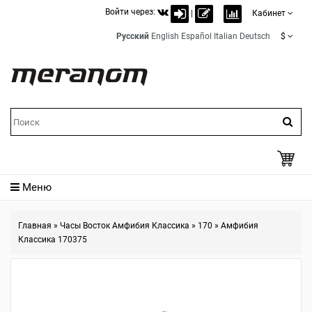
Войти через:
|
Кабинет
Русский
English
Español
Italian
Deutsch
$
Меню
Главная
»
Часы Восток Амфибия Классика
»
170
»
Амфибия
Классика 170375