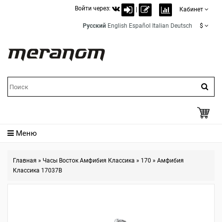
Войти через:
|
Кабинет
Русский
English
Español
Italian
Deutsch
$
Меню
Главная
»
Часы Восток Амфибия Классика
»
170
»
Амфибия
Классика 17037B