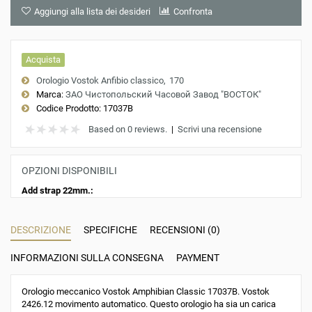
Aggiungi alla lista dei desideri
Confronta
Acquista
Orologio Vostok Anfibio classico
170
Marca:
ЗАО Чистопольский Часовой Завод "ВОСТОК"
Codice Prodotto:
17037B
Based on 0 reviews.
|
Scrivi una recensione
OPZIONI DISPONIBILI
Add strap 22mm.:
DESCRIZIONE
SPECIFICHE
RECENSIONI (0)
INFORMAZIONI SULLA CONSEGNA
PAYMENT
Orologio meccanico Vostok Amphibian Classic 17037B. Vostok
2426.12 movimento automatico. Questo orologio ha sia un carica