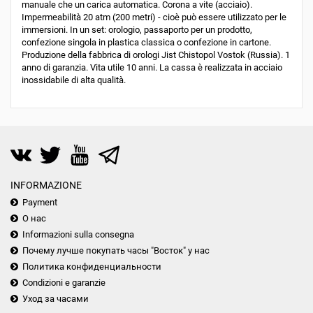
manuale che un carica automatica. Corona a vite (acciaio).
Impermeabilità 20 atm (200 metri) - cioè può essere utilizzato per le
immersioni. In un set: orologio, passaporto per un prodotto,
confezione singola in plastica classica o confezione in cartone.
Produzione della fabbrica di orologi Jist Chistopol Vostok (Russia). 1
anno di garanzia. Vita utile 10 anni. La cassa è realizzata in acciaio
inossidabile di alta qualità.
INFORMAZIONE
Payment
О нас
Informazioni sulla consegna
Почему лучше покупать часы "Восток" у нас
Политика конфиденциальности
Condizioni e garanzie
Уход за часами