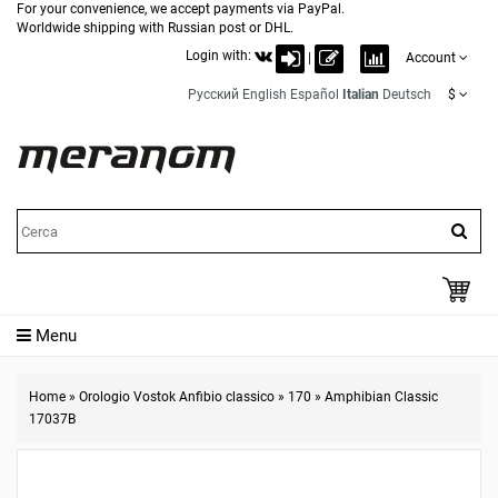
For your convenience, we accept payments via PayPal.
Worldwide shipping with Russian post or DHL.
Login with:
|
Account
Русский
English
Español
Italian
Deutsch
$
Menu
Home
»
Orologio Vostok Anfibio classico
»
170
»
Amphibian Classic
17037B