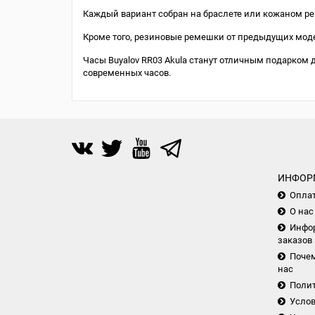
Каждый вариант собран на браслете или кожаном р
Кроме того, резиновые ремешки от предыдущих моде
Часы Buyalov RR03 Akula станут отличным подарком 
современных часов.
ИНФОР
Опла
О нас
Инфор
заказов
Почем
нас
Поли
Услов