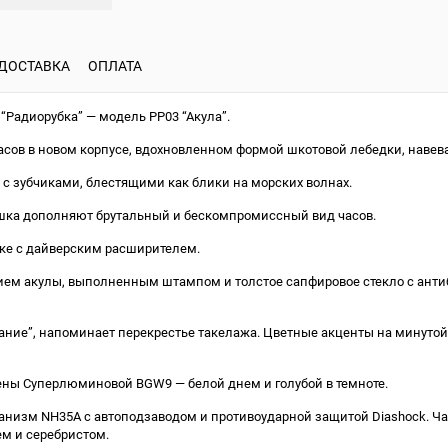
ДОСТАВКА
ОПЛАТА
Радиорубка” — модель РР03 “Акула”.
ов в новом корпусе, вдохновленном формой шкотовой лебедки, навева
с зубчиками, блестящими как блики на морских волнах.
шка дополняют брутальный и бескомпромиссный вид часов.
ке с дайверским расширителем.
ием акулы, выполненным штампом и толстое сапфировое стекло с ан
вание”, напоминает перекрестье такелажа. Цветные акценты на минуто
ны Суперлюминовой BGW9 — белой днем и голубой в темноте.
анизм NH35A с автоподзаводом и противоударной защитой Diashock. Ча
ем и серебристом.