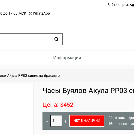
Войти через:
0 до 17:00 МСК
WhatsApp
Информация
лов Акула РР03 синие на браслете
Часы Буялов Акула РР03 с
Цена: $452
в закладк
НЕТ В НАЛИЧИИ
сравнени