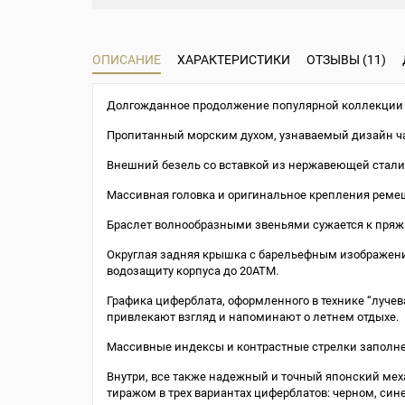
ОПИСАНИЕ
ХАРАКТЕРИСТИКИ
ОТЗЫВЫ (11)
Долгожданное продолжение популярной коллекции “
Пропитанный морским духом, узнаваемый дизайн час
Внешний безель со вставкой из нержавеющей стали 
Массивная головка и оригинальное крепления реме
Браслет волнообразными звеньями сужается к пряж
Округлая задняя крышка с барельефным изображен
водозащиту корпуса до 20АТМ.
Графика циферблата, оформленного в технике “луче
привлекают взгляд и напоминают о летнем отдыхе.
Массивные индексы и контрастные стрелки заполне
Внутри, все также надежный и точный японский мех
тиражом в трех вариантах циферблатов: черном, син