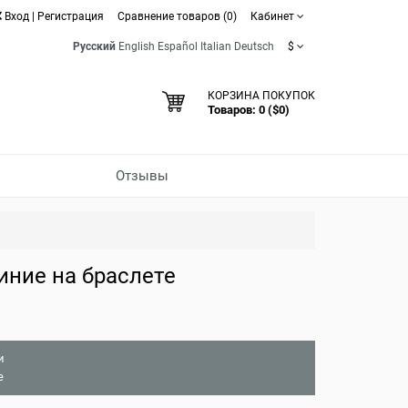
Вход
|
Регистрация
Сравнение товаров (0)
Кабинет
Русский
English
Español
Italian
Deutsch
$
КОРЗИНА ПОКУПОК
Товаров: 0 ($0)
Отзывы
иние на браслете
и
е