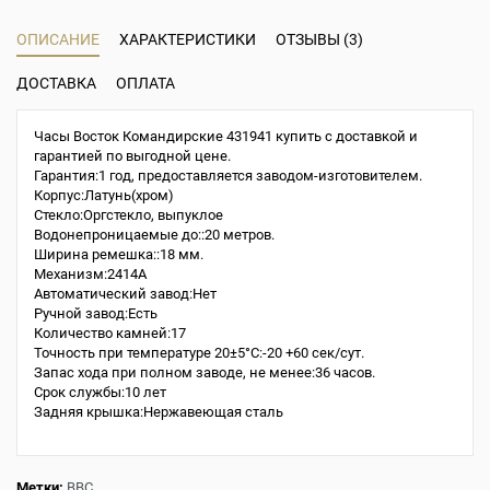
ОПИСАНИЕ
ХАРАКТЕРИСТИКИ
ОТЗЫВЫ (3)
ДОСТАВКА
ОПЛАТА
Часы Восток Командирские 431941 купить с доставкой и
гарантией по выгодной цене.
Гарантия:1 год, предоставляется заводом-изготовителем.
Корпус:Латунь(хром)
Стекло:Оргстекло, выпуклое
Водонепроницаемые до::20 метров.
Ширина ремешка::18 мм.
Механизм:2414A
Автоматический завод:Нет
Ручной завод:Есть
Количество камней:17
Точность при температуре 20±5°С:-20 +60 сек/сут.
Запас хода при полном заводе, не менее:36 часов.
Срок службы:10 лет
Задняя крышка:Нержавеющая сталь
Метки:
ВВС