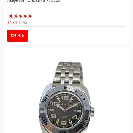
Амфибия Классика 710526
$174
$183
КУПИТЬ