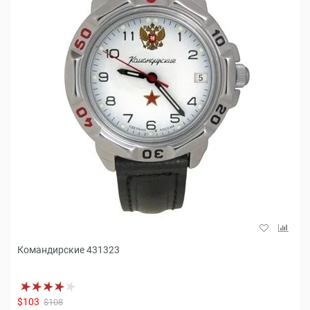
Командирские 431323
$103
$108