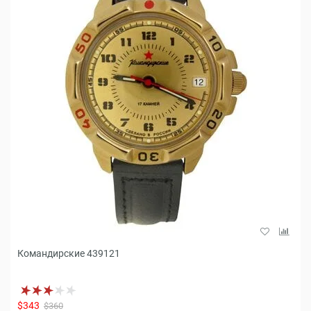
Командирские 439121
$343
$360