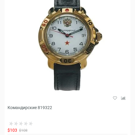
Командирские 819322
$103
$108