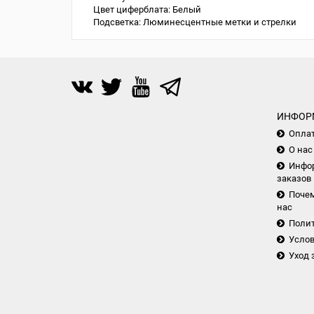
Цвет циферблата:
Белый
Подсветка:
Люминесцентные метки и стрелки
ИНФОР
Опла
О нас
Инфор
заказов
Почем
нас
Поли
Услов
Уход 