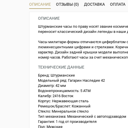
ОПИСАНИЕ
ОТЗЫВЫ (0)
ДОСТАВКА
ОПЛАТА
ОПИСАНИЕ
Штурманские часы по праву носят звание космиче
переносит классический дизайн легенды в наши 
Часы милитари-формы отличаются циферблатом c
люминесцентными цифрами и стрелками. Коричне
характер. Дизайн задней крышки модели выполнен
номер часов. Работают часы за счет механического
ТЕХНИЧЕСКИЕ ДАННЫЕ
Бренд:
Штурманские
Модельный ряд:
Гагарин Наследие 42
Диаметр:
42 мм
Водонепроницаемость:
5 ATM
Калибр:
2416 Восток
Корпус:
Нержавеющая сталь
Ремешок/Браслет:
Кожанный
Стекло:
Минеральное стекло
Тип механизма:
Механический с автоподзаводом
Гарантия:
1 год от производителя
Пол:
Мужские