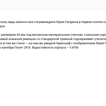
ских, ведь именно они сопровождали Юрия Гагарина в первом полете н
дни.
 размером 42 мм под выпуклым минеральным стеклом, стальным корп
вый кожаный ремешок со стандартной пряжкой подчеркивает утилитар
 в том же стиле – на нем вы увидите барельеф с изображением Юрия Г
 калибра Полет 2416. Водостойкость корпуса – 5 ATM.