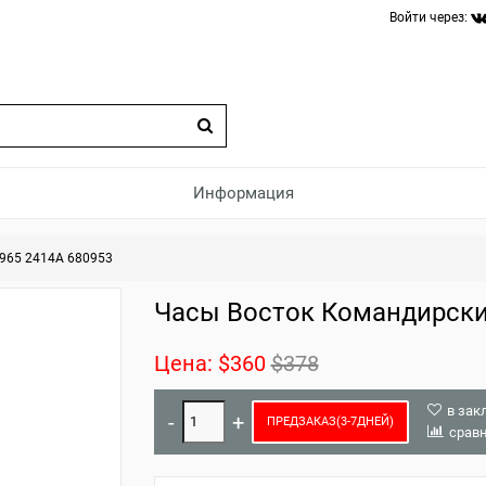
Войти через:
Информация
965 2414A 680953
Часы Восток Командирски
Цена:
$360
$378
в зак
ПРЕДЗАКАЗ(3-7ДНЕЙ)
срав