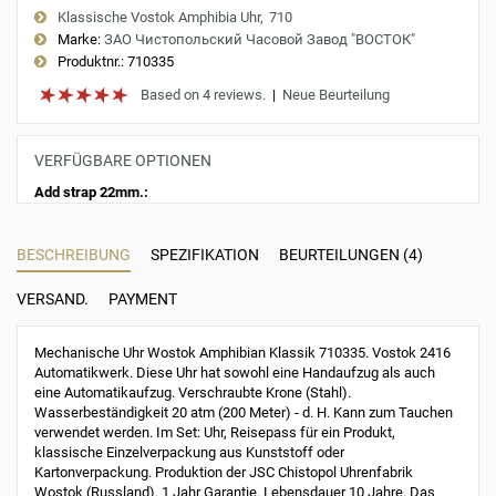
Klassische Vostok Amphibia Uhr
710
Marke:
ЗАО Чистопольский Часовой Завод "ВОСТОК"
Produktnr.:
710335
Based on 4 reviews.
|
Neue Beurteilung
VERFÜGBARE OPTIONEN
Add strap 22mm.:
BESCHREIBUNG
SPEZIFIKATION
BEURTEILUNGEN (4)
VERSAND.
PAYMENT
Mechanische Uhr Wostok Amphibian Klassik 710335. Vostok 2416
Automatikwerk. Diese Uhr hat sowohl eine Handaufzug als auch
eine Automatikaufzug. Verschraubte Krone (Stahl).
Wasserbeständigkeit 20 atm (200 Meter) - d. H. Kann zum Tauchen
verwendet werden. Im Set: Uhr, Reisepass für ein Produkt,
klassische Einzelverpackung aus Kunststoff oder
Kartonverpackung. Produktion der JSC Chistopol Uhrenfabrik
Wostok (Russland). 1 Jahr Garantie. Lebensdauer 10 Jahre. Das