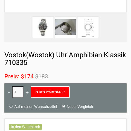
Vostok(Wostok) Uhr Amphibian Klassik
710335
Preis:
$174
$183
IN DEN WARENKORB
Auf meinen Wunschzettel
Neuer Vergleich
In den Warenkorb